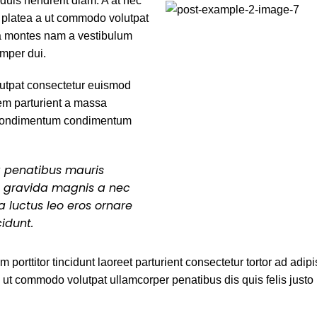
 duis hendrerit diam. A at nec
 platea a ut commodo volutpat
rta montes nam a vestibulum
emper dui.
utpat consectetur euismod
em parturient a massa
. Condimentum condimentum
 a penatibus mauris
t gravida magnis a nec
 luctus leo eros ornare
idunt.
 porttitor tincidunt laoreet parturient consectetur tortor ad adip
ut commodo volutpat ullamcorper penatibus dis quis felis justo 