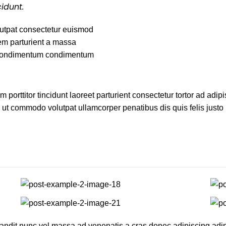
idunt.
utpat consectetur euismod
em parturient a massa
. Condimentum condimentum
 porttitor tincidunt laoreet parturient consectetur tortor ad adip
ut commodo volutpat ullamcorper penatibus dis quis felis justo 
 blandit nunc vel massa ad venenatis a cras donec adipiscing ad