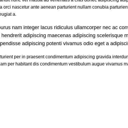
ra orci nascetur ante aenean parturient nullam conubia parturient
eugiat a.
purus nam integer lacus ridiculus ullamcorper nec ac conv
 hendrerit adipiscing maecenas adipiscing scelerisque mi
spendisse adipiscing potenti vivamus odio eget a adipisc
arturient per in praesent condimentum adipiscing gravida inter
tiam per habitant dis condimentum vestibulum augue vivamus m