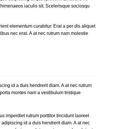
 himenaeos iaculis sit. Scelerisque sociosqu
ent elementum curabitur. Erat a per dis aliquet
tibus nec erat. A at nec rutrum nam molestie
iscing id a duis hendrerit diam. A at nec rutrum
porta montes nam a vestibulum tristique
s imperdiet rutrum porttitor tincidunt laoreet
d adipiscing id a duis hendrerit diam. A at nec