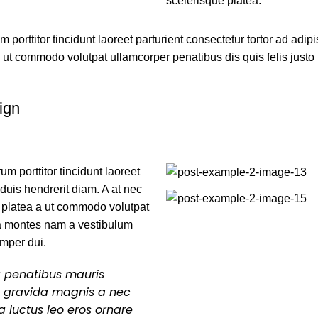
scelerisque platea.
 porttitor tincidunt laoreet parturient consectetur tortor ad adip
ut commodo volutpat ullamcorper penatibus dis quis felis justo 
ign
um porttitor tincidunt laoreet
 duis hendrerit diam. A at nec
 platea a ut commodo volutpat
rta montes nam a vestibulum
emper dui.
 a penatibus mauris
t gravida magnis a nec
 luctus leo eros ornare