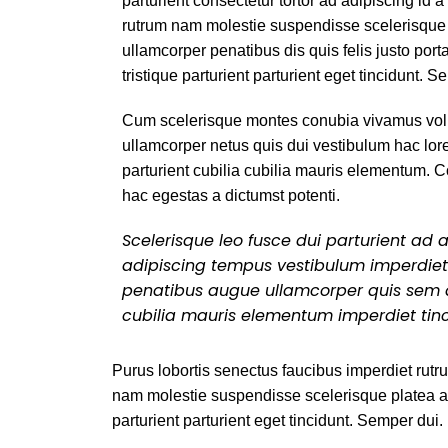
parturient consectetur tortor ad adipiscing id a
rutrum nam molestie suspendisse scelerisque
ullamcorper penatibus dis quis felis justo po
tristique parturient parturient eget tincidunt. S
Cum scelerisque montes conubia vivamus vol
ullamcorper netus quis dui vestibulum hac lor
parturient cubilia cubilia mauris elementum
hac egestas a dictumst potenti.
Scelerisque leo fusce dui parturient ad
adipiscing tempus vestibulum imperdie
penatibus augue ullamcorper quis sem a
cubilia mauris elementum imperdiet tinc
Purus lobortis senectus faucibus imperdiet rutrum
nam molestie suspendisse scelerisque platea a 
parturient parturient eget tincidunt. Semper dui.