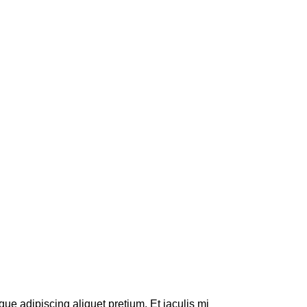
que adipiscing aliquet pretium. Et iaculis mi