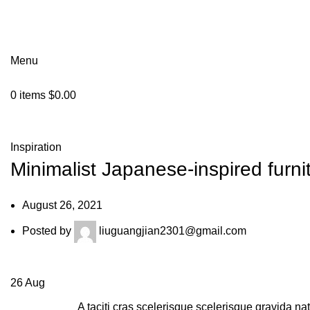
Menu
0
items
$
0.00
Blog
Inspiration
Minimalist Japanese-inspired furni
August 26, 2021
Posted by
liuguangjian2301@gmail.com
26
Aug
A taciti cras scelerisque scelerisque gravida na