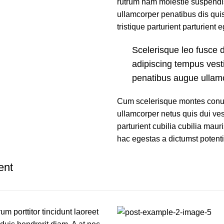
rutrum nam molestie suspendi
ullamcorper penatibus dis quis
tristique parturient parturient 
Scelerisque leo fusce d
adipiscing tempus vest
penatibus augue ullamc
Cum scelerisque montes conub
ullamcorper netus quis dui ve
parturient cubilia cubilia m
hac egestas a dictumst potenti
ent
um porttitor tincidunt laoreet