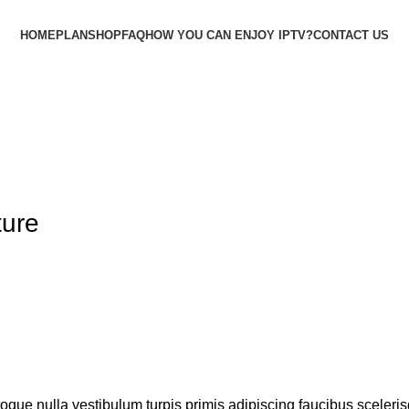
HOME
PLAN
SHOP
FAQ
HOW YOU CAN ENJOY IPTV?
CONTACT US
Free Test
ture
toque nulla vestibulum turpis primis adipiscing faucibus sceleris