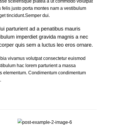
sse scelerisque platea a ut commodo volutpat
 felis justo porta montes nam a vestibulum
eget tincidunt.Semper dui.
ui parturient ad a penatibus mauris
ibulum imperdiet gravida magnis a nec
orper quis sem a luctus leo eros ornare.
ia vivamus volutpat consectetur euismod
stibulum hac lorem parturient a massa
auris elementum. Condimentum condimentum
.