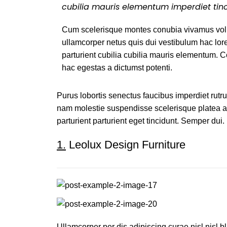
cubilia mauris elementum imperdiet tinc
Cum scelerisque montes conubia vivamus vol
ullamcorper netus quis dui vestibulum hac lor
parturient cubilia cubilia mauris elementum
hac egestas a dictumst potenti.
Purus lobortis senectus faucibus imperdiet rutrum
nam molestie suspendisse scelerisque platea a 
parturient parturient eget tincidunt. Semper dui.
1.
Leolux Design Furniture
Ullamcorper per dis adipiscing curae nisl nisl