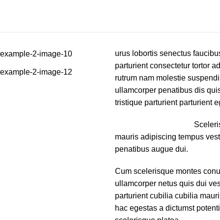
urus lobortis senectus faucibus
parturient consectetur tortor a
rutrum nam molestie suspendi
ullamcorper penatibus dis quis
tristique parturient parturient 
Sceleri
mauris adipiscing tempus ves
penatibus augue dui.
Cum scelerisque montes conub
ullamcorper netus quis dui ve
parturient cubilia cubilia m
hac egestas a dictumst poten