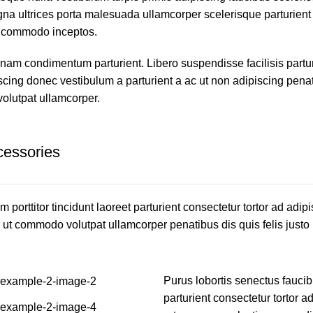
gna ultrices porta malesuada ullamcorper scelerisque parturient
um commodo inceptos.
am condimentum parturient. Libero suspendisse facilisis parturi
iscing donec vestibulum a parturient a ac ut non adipiscing pena
olutpat ullamcorper.
cessories
 porttitor tincidunt laoreet parturient consectetur tortor ad adip
ut commodo volutpat ullamcorper penatibus dis quis felis justo 
Purus lobortis senectus faucibu
parturient consectetur tortor a